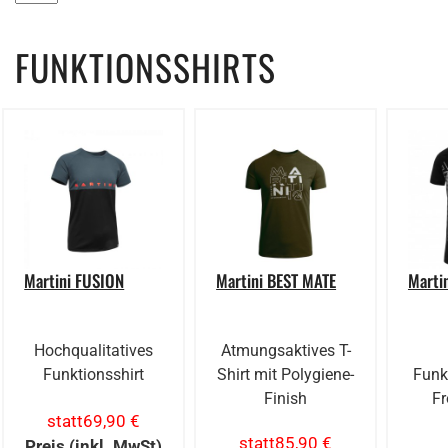
FUNKTIONSSHIRTS
Martini FUSION
Martini BEST MATE
Marti
Hochqualitatives
Atmungsaktives T-
Funktionsshirt
Shirt mit Polygiene-
Funk
Finish
Fr
statt
69,90 €
statt
85,90 €
Preis (inkl. MwSt)